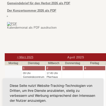
Gemeindebrief für den Herbst 2026 als PDF
Der Konzertsommer 2026 als PDF
Kalendermonat als PDF ausdrucken
April 2025
< März 2025
Mo
ntag
Di
enstag
Mi
ttwoch
Do
nnerstag
Fr
eitag
1
2
3
4
09 Uhr
17:45 Uhr
Gemeindezentrum
Pfarrhaus
Sellin,
Groß
Krabbelgruppe
Zicker,
Diese Seite nutzt Website-Tracking-Technologien von
Bläserkreis
Dritten, um ihre Dienste anzubieten, stetig zu
19 Uhr
verbessern und Werbung entsprechend den Interessen
Haus
der Nutzer anzuzeigen.
Gottesgruß,
Rondell,