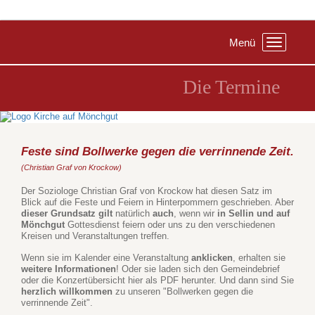
Menü
Toggle
navigation
Die Termine
Feste sind Bollwerke gegen die verrinnende Zeit.
(Christian Graf von Krockow)
Der Soziologe Christian Graf von Krockow hat diesen Satz im
Blick auf die Feste und Feiern in Hinterpommern geschrieben. Aber
dieser Grundsatz
gilt
natürlich
auch
, wenn wir
in Sellin und auf
Mönchgut
Gottesdienst feiern oder uns zu den verschiedenen
Kreisen und Veranstaltungen treffen.
Wenn sie im Kalender eine Veranstaltung
anklicken
, erhalten sie
weitere Informationen
! Oder sie laden sich den Gemeindebrief
oder die Konzertübersicht hier als PDF herunter. Und dann sind Sie
herzlich willkommen
zu unseren "Bollwerken gegen die
verrinnende Zeit".