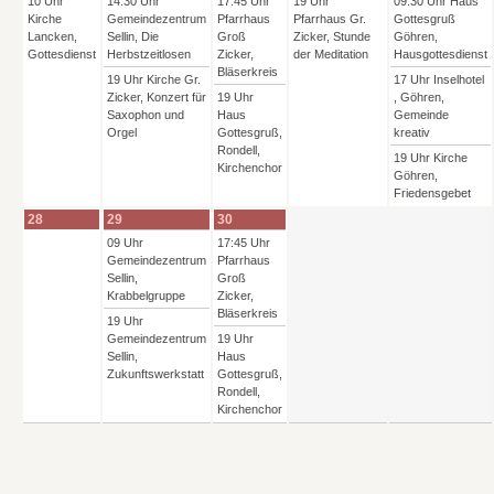
10 Uhr
14:30 Uhr
17:45 Uhr
19 Uhr
09:30 Uhr Haus
Kirche
Gemeindezentrum
Pfarrhaus
Pfarrhaus Gr.
Gottesgruß
Lancken,
Sellin, Die
Groß
Zicker, Stunde
Göhren,
Gottesdienst
Herbstzeitlosen
Zicker,
der Meditation
Hausgottesdienst
Bläserkreis
19 Uhr Kirche Gr.
17 Uhr Inselhotel
Zicker, Konzert für
19 Uhr
, Göhren,
Saxophon und
Haus
Gemeinde
Orgel
Gottesgruß,
kreativ
Rondell,
19 Uhr Kirche
Kirchenchor
Göhren,
Friedensgebet
28
29
30
09 Uhr
17:45 Uhr
Gemeindezentrum
Pfarrhaus
Sellin,
Groß
Krabbelgruppe
Zicker,
Bläserkreis
19 Uhr
Gemeindezentrum
19 Uhr
Sellin,
Haus
Zukunftswerkstatt
Gottesgruß,
Rondell,
Kirchenchor