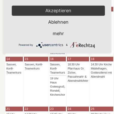
Kirchenchor
7
8
9
10
11
Akzeptieren
17:45 Uhr
Pfarrhaus
Ablehnen
Groß
Zicker,
Bläserkreis
mehr
19 Uhr
Haus
Powered by
&
Gottesgruß,
Rondell,
Kirchenchor
14
15
16
17
18
Sassen,
Sassen, Konfi-
Sassen,
18:30 Uhr
14:30 Uhr Kirche
Konfi-
Teamerkurs
Konfi-
Pfarrhaus Gr.
Middelhagen,
Teamerkurs
Teamerkurs
Zicker,
Gotttesdienst mit
Passahmahl- &
Abendmahl
19 Uhr
Abendmahlsfeier
Haus
Gottesgruß,
Rondell,
Kirchenchor
21
22
23
24
25