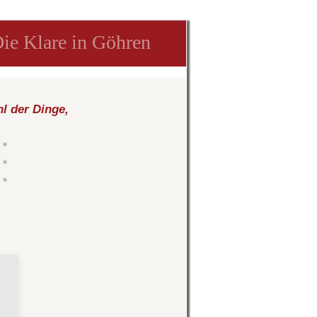
ie Klare in Göhren
hl der Dinge,
)