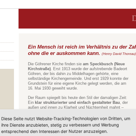
D
Ein Mensch ist reich im Verhältnis zu der Za
ohne die er auskommen kann.
(Henry David Thoreau
Die Göhrener Kirche finden sie
am Speckbusch (Neue
Kirchstraße)
. Erst 1913 wurde der aufstrebende Badeort
Göhren, der bis dahin zu Middelhagen gehörte, eine
selbständige Kirchengemeinde. Und erst 1929 konnte der
Grundstein für eine eigene Kirche gelegt werden, die am
16. Mai 1930 geweiht wurde.
Der Raum spiegelt bis heute den Stil der damaligen Zeit:
Ein
klar strukturierter und einfach gestalteter Bau
, der
außen und innen zu Klarheit und Nüchternheit mahnt –
im Sinne Thoreaus also ein besonders reicher Bau.
Diese Seite nutzt Website-Tracking-Technologien von Dritten, um
Dennoch sind in den letzten Jahren einige
ihre Dienste anzubieten, stetig zu verbessern und Werbung
Umgestaltungen vorgenommen worden: So wurde hinter
entsprechend den Interessen der Nutzer anzuzeigen.
der Empore ein
Gemeinderaum
eingerichtet. Und im