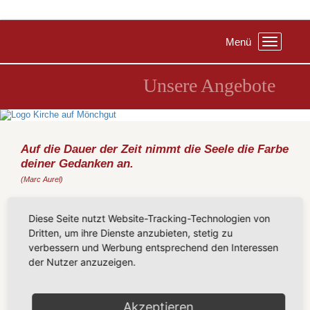
Menü
Toggle
navigation
Unsere Angebote
Auf die Dauer der Zeit nimmt die Seele die Farbe
deiner Gedanken an.
(Marc Aurel)
Manchmal haben wir es nicht leicht mit unserer Seele. Da ist
etwas, was mich beschwert, was mir auf der
Seele
liegt, was mich
Diese Seite nutzt Website-Tracking-Technologien von
traurig
und
hoffnungslos
macht. Und dann ist es
finster
in
Dritten, um ihre Dienste anzubieten, stetig zu
meiner Seele.
verbessern und Werbung entsprechend den Interessen
Gott aber will, dass es in uns nicht finster bleibt, sondern licht
der Nutzer anzuzeigen.
wird. Unsere
Seele
soll
heil und hell
werden. Darum sorgt er sich.
Und dafür können auch wir unseren Teil tun.
Ein guter Weg ist, dass wir
unsere Gedanken neue, andere
Akzeptieren