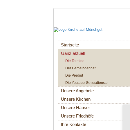
Navigation
Startseite
überspringen
Ganz aktuell
Die Termine
Der Gemeindebrief
Die Predigt
Die Youtube-Gottesdienste
Unsere Angebote
Unsere Kirchen
Unsere Häuser
Unsere Friedhöfe
Ihre Kontakte