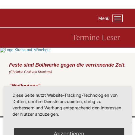
Menü
Toggle
navigation
Termine Leser
Feste sind Bollwerke gegen die verrinnende Zeit.
(Christian Graf von Krockow)
"Wellentanz"
Montag, 21.08.2023
, 19:30 Uhr, Kirche Baabe
Diese Seite nutzt Website-Tracking-Technologien von
Falk Zenker (Gitarre) - Kapellendorf
Dritten, um ihre Dienste anzubieten, stetig zu
verbessern und Werbung entsprechend den Interessen
Zurück
der Nutzer anzuzeigen.
Mönchgut 2026 |
Impressum
|
Datenschutzerklärung
|
Cookie-Einstellungen
| by
vicon
Akzeptieren