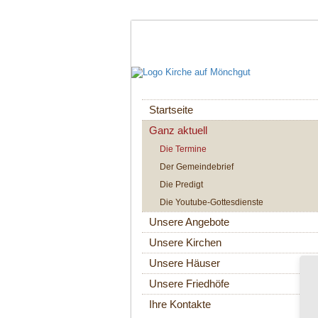
Navigation
Startseite
überspringen
Ganz aktuell
Die Termine
Der Gemeindebrief
Die Predigt
Die Youtube-Gottesdienste
Unsere Angebote
Unsere Kirchen
Unsere Häuser
Unsere Friedhöfe
Ihre Kontakte