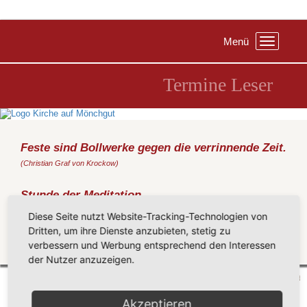
Menü
Toggle
navigation
Termine Leser
Feste sind Bollwerke gegen die verrinnende Zeit.
(Christian Graf von Krockow)
Stunde der Meditation
Dienstag, 17.09.2019
, 19:00 Uhr, Pfarrhaus Groß Zicker
Diese Seite nutzt Website-Tracking-Technologien von
Musik, Besinnung, Stille
Dritten, um ihre Dienste anzubieten, stetig zu
verbessern und Werbung entsprechend den Interessen
Zurück
der Nutzer anzuzeigen.
Mönchgut 2026 |
Impressum
|
Datenschutzerklärung
|
Cookie-Einstellungen
| by
vicon
Akzeptieren