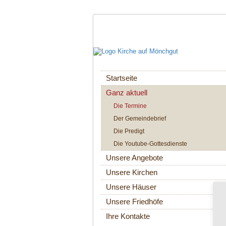
Navigation
Startseite
überspringen
Ganz aktuell
Die Termine
Der Gemeindebrief
Die Predigt
Die Youtube-Gottesdienste
Unsere Angebote
Unsere Kirchen
Unsere Häuser
Unsere Friedhöfe
Ihre Kontakte