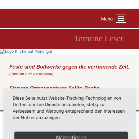
Menü
Toggle
navigation
Termine Leser
Feste sind Bollwerke gegen die verrinnende Zeit.
(Christian Graf von Krockow)
Sitzung Ortsausschuss Sellin-Baabe
Donnerstag, 25.04.2019
, 19:00 Uhr, Gemeindezentrum Sellin
Diese Seite nutzt Website-Tracking-Technologien von
Dritten, um ihre Dienste anzubieten, stetig zu
Zurück
verbessern und Werbung entsprechend den Interessen
Mönchgut 2026 |
Impressum
|
Datenschutzerklärung
|
Cookie-Einstellungen
| by
vicon
der Nutzer anzuzeigen.
Akzeptieren