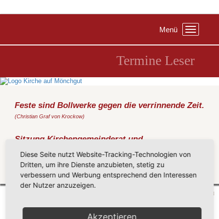
Menü
Toggle
navigation
Termine Leser
Feste sind Bollwerke gegen die verrinnende Zeit.
(Christian Graf von Krockow)
Sitzung Kirchengemeinderat und
Ortsausschüsse
Diese Seite nutzt Website-Tracking-Technologien von
Donnerstag, 23.01.2020
, 19:00 Uhr, Haus Seeadler Sellin
Dritten, um ihre Dienste anzubieten, stetig zu
verbessern und Werbung entsprechend den Interessen
Zurück
der Nutzer anzuzeigen.
Mönchgut 2026 |
Impressum
|
Datenschutzerklärung
|
Cookie-Einstellungen
| by
vicon
Akzeptieren