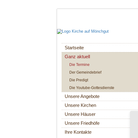
Navigation
Startseite
überspringen
Ganz aktuell
Die Termine
Der Gemeindebrief
Die Predigt
Die Youtube-Gottesdienste
Unsere Angebote
Unsere Kirchen
Unsere Häuser
Unsere Friedhöfe
Ihre Kontakte