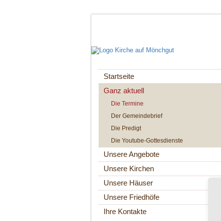
Navigation
Startseite
überspringen
Ganz aktuell
Die Termine
Der Gemeindebrief
Die Predigt
Die Youtube-Gottesdienste
Unsere Angebote
Unsere Kirchen
Unsere Häuser
Unsere Friedhöfe
Ihre Kontakte