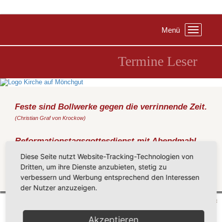
Menü
Toggle
navigation
Termine Leser
Feste sind Bollwerke gegen die verrinnende Zeit.
(Christian Graf von Krockow)
Reformationstagsgottesdienst mit Abendmahl
Samstag, 31.10.2015
, 10:00 Uhr, Kirche Göhren
Diese Seite nutzt Website-Tracking-Technologien von
MetzKirche Göhren
Dritten, um ihre Dienste anzubieten, stetig zu
verbessern und Werbung entsprechend den Interessen
Zurück
der Nutzer anzuzeigen.
Mönchgut 2026 |
Impressum
|
Datenschutzerklärung
|
Cookie-Einstellungen
| by
vicon
Akzeptieren