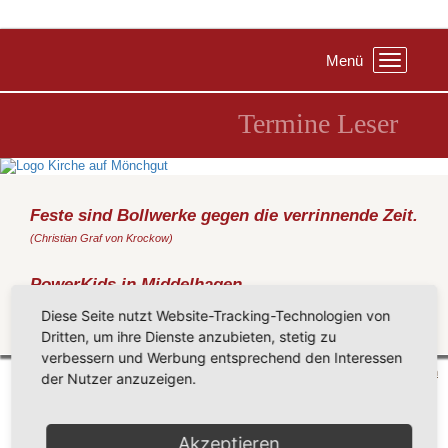
Menü
Toggle
navigation
Termine Leser
Feste sind Bollwerke gegen die verrinnende Zeit.
(Christian Graf von Krockow)
PowerKids in Middelhagen
Freitag, 09.09.2022
, 17:00 Uhr
Diese Seite nutzt Website-Tracking-Technologien von
Dritten, um ihre Dienste anzubieten, stetig zu
Zurück
verbessern und Werbung entsprechend den Interessen
Mönchgut 2026 |
Impressum
|
Datenschutzerklärung
|
Cookie-Einstellungen
| by
vicon
der Nutzer anzuzeigen.
Akzeptieren