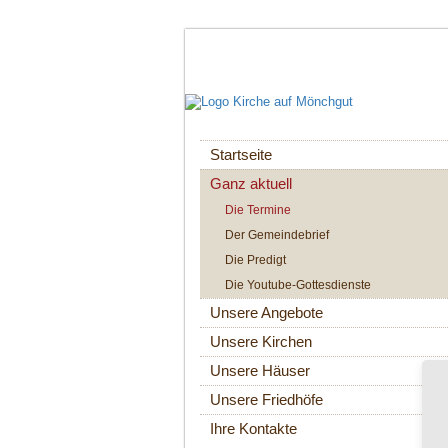
Navigation
Startseite
überspringen
Ganz aktuell
Die Termine
Der Gemeindebrief
Die Predigt
Die Youtube-Gottesdienste
Unsere Angebote
Unsere Kirchen
Unsere Häuser
Unsere Friedhöfe
Ihre Kontakte