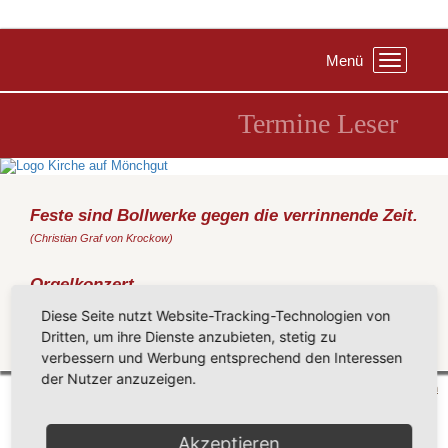
Menü
Toggle
navigation
Termine Leser
Feste sind Bollwerke gegen die verrinnende Zeit.
(Christian Graf von Krockow)
Orgelkonzert
Mittwoch, 03.07.2019
, 20:00 Uhr, Kirche Middelhagen
Diese Seite nutzt Website-Tracking-Technologien von
Stefan Zeitz – Greifswald
Dritten, um ihre Dienste anzubieten, stetig zu
Zurück
verbessern und Werbung entsprechend den Interessen
der Nutzer anzuzeigen.
Mönchgut 2026 |
Impressum
|
Datenschutzerklärung
|
Cookie-Einstellungen
| by
vicon
Akzeptieren