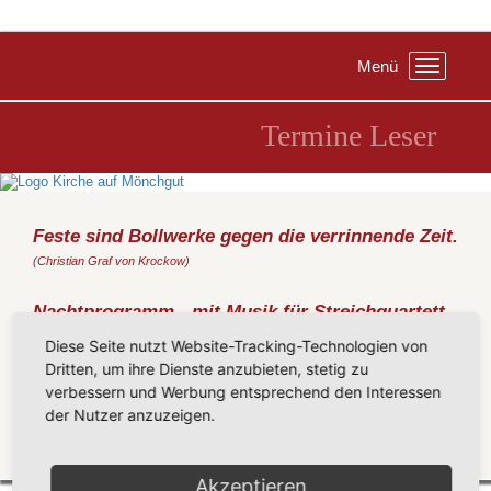
Menü
Toggle
navigation
Termine Leser
Feste sind Bollwerke gegen die verrinnende Zeit.
(Christian Graf von Krockow)
Nachtprogramm - mit Musik für Streichquartett
und Gedichten
Diese Seite nutzt Website-Tracking-Technologien von
Montag, 07.09.2015
, 20:00 Uhr, Kirche Baabe
Dritten, um ihre Dienste anzubieten, stetig zu
von R. M. Rilke u.a.
verbessern und Werbung entsprechend den Interessen
der Nutzer anzuzeigen.
Planorbisquartett Berlin
Zurück
Akzeptieren