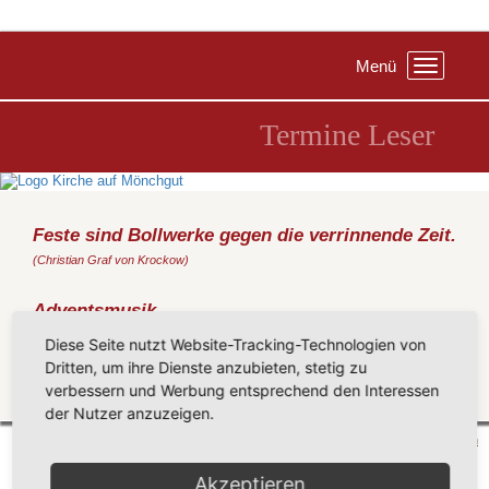
Menü
Toggle
navigation
Termine Leser
Feste sind Bollwerke gegen die verrinnende Zeit.
(Christian Graf von Krockow)
Adventsmusik
Sonntag, 08.12.2024
, 17:00 Uhr, Kirche Göhren
Diese Seite nutzt Website-Tracking-Technologien von
(Metz)
Dritten, um ihre Dienste anzubieten, stetig zu
verbessern und Werbung entsprechend den Interessen
Zurück
der Nutzer anzuzeigen.
Mönchgut 2026 |
Impressum
|
Datenschutzerklärung
|
Cookie-Einstellungen
| by
vicon
Akzeptieren