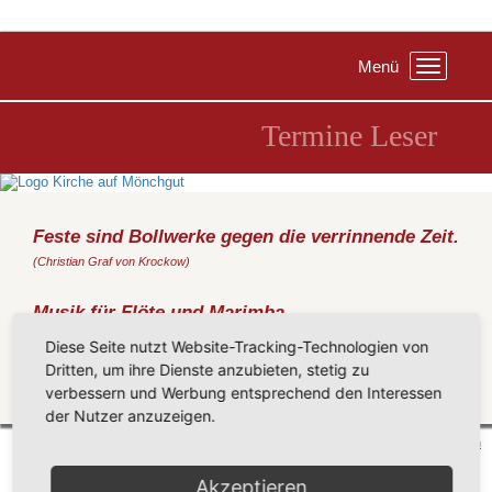
Menü
Toggle
navigation
Termine Leser
Feste sind Bollwerke gegen die verrinnende Zeit.
(Christian Graf von Krockow)
Musik für Flöte und Marimba
Montag, 17.08.2015
, 20:00 Uhr, Kirche Baabe
Diese Seite nutzt Website-Tracking-Technologien von
"Duo melange", Almut Unger, Thomas Laukel - Leipzig
Dritten, um ihre Dienste anzubieten, stetig zu
verbessern und Werbung entsprechend den Interessen
Zurück
der Nutzer anzuzeigen.
Mönchgut 2026 |
Impressum
|
Datenschutzerklärung
|
Cookie-Einstellungen
| by
vicon
Akzeptieren