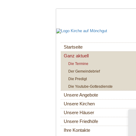
Navigation
Startseite
überspringen
Ganz aktuell
Die Termine
Der Gemeindebrief
Die Predigt
Die Youtube-Gottesdienste
Unsere Angebote
Unsere Kirchen
Unsere Häuser
Unsere Friedhöfe
Ihre Kontakte