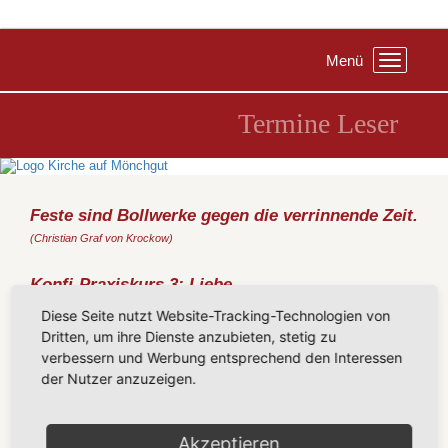
Menü
Toggle
navigation
Termine Leser
Feste sind Bollwerke gegen die verrinnende Zeit.
(Christian Graf von Krockow)
Konfi-Praxiskurs 3: Liebe
Samstag, 10.03.2018
, 09:30 Uhr, Pfarrhaus Binz
Diese Seite nutzt Website-Tracking-Technologien von
In der Kirche ist oft von Liebe die Rede, meist von der Liebe
Dritten, um ihre Dienste anzubieten, stetig zu
Gottes. In diesem Kurs geht es dagegen um die ganz menschliche
verbessern und Werbung entsprechend den Interessen
Seite der Liebe: Um den
partnerschaftlichen Umgang
der Nutzer anzuzeigen.
miteinander, um
Sex und Verhütung
und um den Sinn der
Konfliktberatung
. Und zu Gast sind dafür die Expertinnen der
AWO-Beratungsstelle
aus Bergen.
Akzeptieren
Zurück