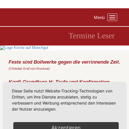
Menü
Toggle
navigation
Termine Leser
Feste sind Bollwerke gegen die verrinnende Zeit.
(Christian Graf von Krockow)
Konfi-Grundkurs H: Taufe und Konfirmation
Samstag, 19.09.2026
, 09:30 Uhr, Pfarrhaus Gr. Zicker
Diese Seite nutzt Website-Tracking-Technologien von
Für die großen Konfirmanden:
Dritten, um ihre Dienste anzubieten, stetig zu
verbessern und Werbung entsprechend den Interessen
Nach dem ersten gemeinsamen Jahr starten wir mit diesem Kurs
der Nutzer anzuzeigen.
in die zweite Runde. Dabei steht vor allem die
Konfirmation
im
Mittelpunkt, die ja am Ende des Konfirmandenzeit steht. Wozu
brauchen wir die eigentlich? Und was hat das mit der
Taufe
zu
tun? Diesen wichtigen Fragen wollen wir nachgehen. Und dabei
Akzeptieren
geht es auch um deine
Rechte und Pflichten in der Kirche
.