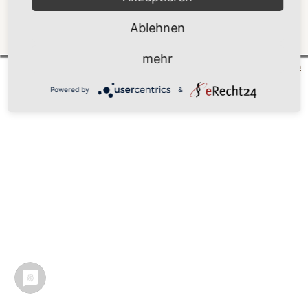
Ablehnen
Zurück
mehr
Mönchgut 2026 |
Impressum
|
Datenschutzerklärung
|
Cookie-Einstellungen
| by
vicon
Powered by
&