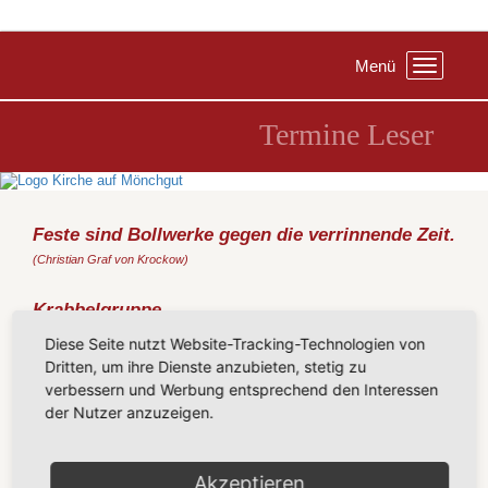
Menü
Toggle
navigation
Termine Leser
Feste sind Bollwerke gegen die verrinnende Zeit.
(Christian Graf von Krockow)
Krabbelgruppe
Dienstag, 24.02.2026
, 09:00 Uhr, Gemeindezentrum Sellin
Diese Seite nutzt Website-Tracking-Technologien von
09.00-10.30 Uhr alle 14 Tage
Dritten, um ihre Dienste anzubieten, stetig zu
verbessern und Werbung entsprechend den Interessen
für Eltern und ihre Kinder bis 2 Jahre
der Nutzer anzuzeigen.
Spielen- Singen - Austauschen - Frühstücken
Anmeldung über Caroline Walter
Akzeptieren