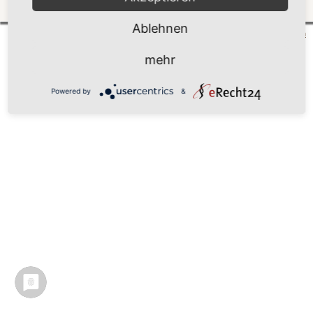
Zurück
Ablehnen
Mönchgut 2026 |
Impressum
|
Datenschutzerklärung
|
Cookie-Einstellungen
| by
vicon
mehr
Powered by
&