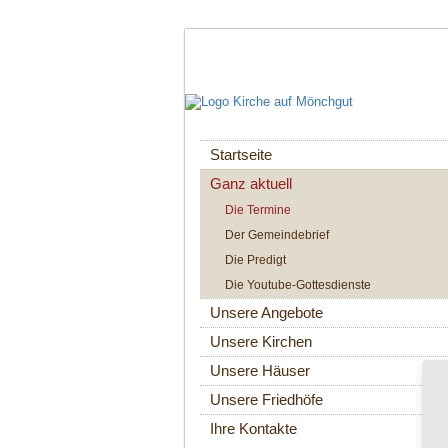
Navigation
Startseite
überspringen
Ganz aktuell
Die Termine
Der Gemeindebrief
Die Predigt
Die Youtube-Gottesdienste
Unsere Angebote
Unsere Kirchen
Unsere Häuser
Unsere Friedhöfe
Ihre Kontakte