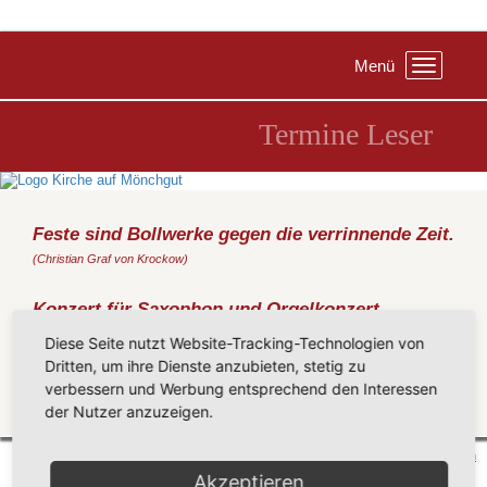
Menü
Toggle
navigation
Termine Leser
Feste sind Bollwerke gegen die verrinnende Zeit.
(Christian Graf von Krockow)
Konzert für Saxophon und Orgelkonzert
Dienstag, 17.07.2018
, 20:00 Uhr, Kirche Göhren
Diese Seite nutzt Website-Tracking-Technologien von
Kathrin von Kieseritzky (Saxophon), Barbara Matthes (Orgel) -
Dritten, um ihre Dienste anzubieten, stetig zu
Berlin
verbessern und Werbung entsprechend den Interessen
der Nutzer anzuzeigen.
Zurück
Mönchgut 2026 |
Impressum
|
Datenschutzerklärung
|
Cookie-Einstellungen
| by
vicon
Akzeptieren