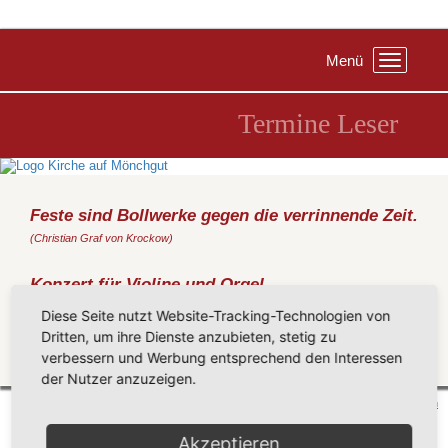
Menü
Toggle
navigation
Termine Leser
Feste sind Bollwerke gegen die verrinnende Zeit.
(Christian Graf von Krockow)
Konzert für Violine und Orgel
Donnerstag, 27.08.2015
, 20:00 Uhr, Kirche Groß Zicker
Diese Seite nutzt Website-Tracking-Technologien von
Mechthild Heimrich und Gerhard Kaufeldt – Stralsund/Greifswald
Dritten, um ihre Dienste anzubieten, stetig zu
verbessern und Werbung entsprechend den Interessen
Zurück
der Nutzer anzuzeigen.
Mönchgut 2026 |
Impressum
|
Datenschutzerklärung
|
Cookie-Einstellungen
| by
vicon
Akzeptieren