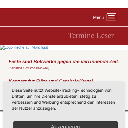
Menü
Toggle
navigation
Termine Leser
Feste sind Bollwerke gegen die verrinnende Zeit.
(Christian Graf von Krockow)
Konzert für Flöte und Cembalo/Orgel
Donnerstag, 29.07.2021
, 19:30 Uhr, Kirche od. Pfarrhof Gr. Zicker
Diese Seite nutzt Website-Tracking-Technologien von
Duo Agile - Oldenburg
Dritten, um ihre Dienste anzubieten, stetig zu
verbessern und Werbung entsprechend den Interessen
Zurück
der Nutzer anzuzeigen.
Mönchgut 2026 |
Impressum
|
Datenschutzerklärung
|
Cookie-Einstellungen
| by
vicon
Akzeptieren