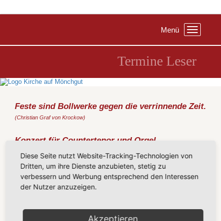
Menü
Toggle
navigation
Termine Leser
Feste sind Bollwerke gegen die verrinnende Zeit.
(Christian Graf von Krockow)
Konzert für Countertenor und Orgel
Dienstag, 04.08.2020
, 19:30 Uhr, Kirche Göhren
Diese Seite nutzt Website-Tracking-Technologien von
Dritten, um ihre Dienste anzubieten, stetig zu
verbessern und Werbung entsprechend den Interessen
Süßer als Rosen – Mystik in Barock
der Nutzer anzuzeigen.
Wien
Karsten Henschel (Countertenor), Zsuzsa Varga (Orgel) -
http://www.kontratenor.com/BarockMystik.html
Akzeptieren