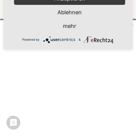
Ablehnen
Zurück
Mönchgut 2026 |
Impressum
|
Datenschutzerklärung
|
Cookie-Einstellungen
| by
vicon
mehr
Powered by
&