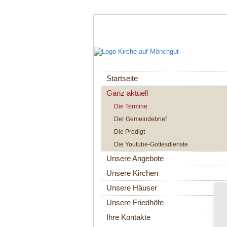
Navigation
Startseite
überspringen
Ganz aktuell
Die Termine
Der Gemeindebrief
Die Predigt
Die Youtube-Gottesdienste
Unsere Angebote
Unsere Kirchen
Unsere Häuser
Unsere Friedhöfe
Ihre Kontakte