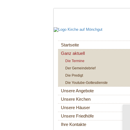
Navigation
Startseite
überspringen
Ganz aktuell
Die Termine
Der Gemeindebrief
Die Predigt
Die Youtube-Gottesdienste
Unsere Angebote
Unsere Kirchen
Unsere Häuser
Unsere Friedhöfe
Ihre Kontakte