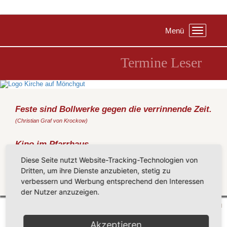
Menü
Toggle
navigation
Termine Leser
Feste sind Bollwerke gegen die verrinnende Zeit.
(Christian Graf von Krockow)
Kino im Pfarrhaus
Freitag, 13.03.2020
, 19:00 Uhr, Pfarrhaus Gr. Zicker
Diese Seite nutzt Website-Tracking-Technologien von
Live ist life - Die Spätzünder
Dritten, um ihre Dienste anzubieten, stetig zu
verbessern und Werbung entsprechend den Interessen
Zurück
der Nutzer anzuzeigen.
Mönchgut 2026 |
Impressum
|
Datenschutzerklärung
|
Cookie-Einstellungen
| by
vicon
Akzeptieren