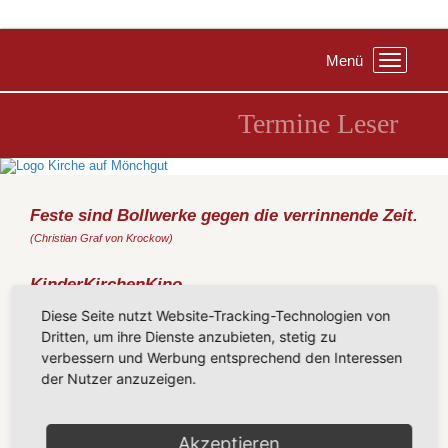
Menü
Toggle
navigation
Termine Leser
Feste sind Bollwerke gegen die verrinnende Zeit.
(Christian Graf von Krockow)
KinderKirchenKino
Freitag, 15.04.2016
, 17:00 Uhr - 20:00 Uhr, Pfarrhaus Binz,
Diese Seite nutzt Website-Tracking-Technologien von
Pestalozzistraße 2
Dritten, um ihre Dienste anzubieten, stetig zu
Für alle Kinder ab 6 Jahren
verbessern und Werbung entsprechend den Interessen
der Nutzer anzuzeigen.
Wir beginnen mit einem Abendsegen, essen im Anschluss
gemeinsam Abendbrot und dann heißt es „Vorhang auf!“ für einen
spannenden Film.
Akzeptieren
Bitte bring einen kleinen Essensbeitrag für das Buffet mit. Für