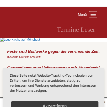
Menü
Toggle
navigation
Termine Leser
Feste sind Bollwerke gegen die verrinnende Zeit.
(Christian Graf von Krockow)
Gottesdienst zum Volkstrauertag mit Abendmahl
und Verstorbenengedenken
Diese Seite nutzt Website-Tracking-Technologien von
Sonntag, 15.11.2015
, 11:00 Uhr, Kirche Middelhagen
Dritten, um ihre Dienste anzubieten, stetig zu
Metz
verbessern und Werbung entsprechend den Interessen
der Nutzer anzuzeigen.
Zurück
Mönchgut 2026 |
Impressum
|
Datenschutzerklärung
|
Cookie-Einstellungen
| by
vicon
Akzeptieren