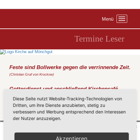
Menü
Toggle
navigation
Termine Leser
Feste sind Bollwerke gegen die verrinnende Zeit.
(Christian Graf von Krockow)
Gottesdienst und anschließend Kirchencafé
Sonntag, 03.12.2017
, 10:00 Uhr, Kirche Groß Zicker
Diese Seite nutzt Website-Tracking-Technologien von
(Metz)
Dritten, um ihre Dienste anzubieten, stetig zu
verbessern und Werbung entsprechend den Interessen
Zurück
der Nutzer anzuzeigen.
Mönchgut 2026 |
Impressum
|
Datenschutzerklärung
|
Cookie-Einstellungen
| by
vicon
Akzeptieren