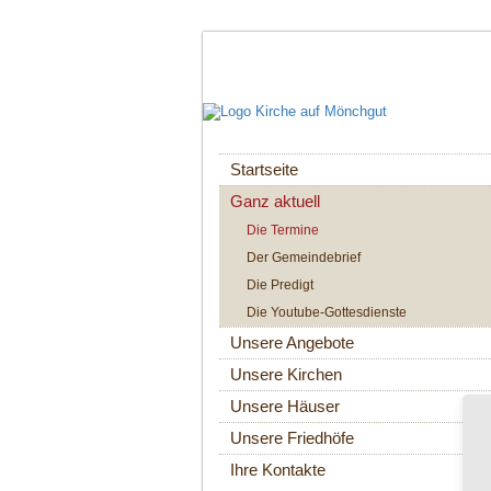
Navigation
Startseite
überspringen
Ganz aktuell
Die Termine
Der Gemeindebrief
Die Predigt
Die Youtube-Gottesdienste
Unsere Angebote
Unsere Kirchen
Unsere Häuser
Unsere Friedhöfe
Ihre Kontakte