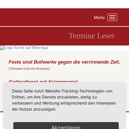
Menü
Toggle
navigation
Termine Leser
Feste sind Bollwerke gegen die verrinnende Zeit.
(Christian Graf von Krockow)
Gottesdienst mit Krippenspiel
Dienstag, 24.12.2019
, 18:00 Uhr, Kirche Groß Zicker
Diese Seite nutzt Website-Tracking-Technologien von
(Metz)
Dritten, um ihre Dienste anzubieten, stetig zu
verbessern und Werbung entsprechend den Interessen
Zurück
der Nutzer anzuzeigen.
Mönchgut 2026 |
Impressum
|
Datenschutzerklärung
|
Cookie-Einstellungen
| by
vicon
Akzeptieren