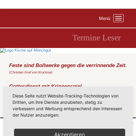
Menü
Toggle
navigation
Termine Leser
Feste sind Bollwerke gegen die verrinnende Zeit.
(Christian Graf von Krockow)
Gottesdienst mit Krippenspiel
Sonntag, 24.12.2017
, 15:00 Uhr, Kirche Baabe
Diese Seite nutzt Website-Tracking-Technologien von
(Metz)
Dritten, um ihre Dienste anzubieten, stetig zu
verbessern und Werbung entsprechend den Interessen
Zurück
der Nutzer anzuzeigen.
Mönchgut 2026 |
Impressum
|
Datenschutzerklärung
|
Cookie-Einstellungen
| by
vicon
Akzeptieren