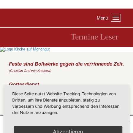
Menü
Toggle
navigation
Termine Leser
Feste sind Bollwerke gegen die verrinnende Zeit.
(Christian Graf von Krockow)
Gottesdienst
Dienstag, 24.12.2024
, 17:00 Uhr, Kirche Baabe
Diese Seite nutzt Website-Tracking-Technologien von
(Metz)
Dritten, um ihre Dienste anzubieten, stetig zu
verbessern und Werbung entsprechend den Interessen
Zurück
der Nutzer anzuzeigen.
Mönchgut 2026 |
Impressum
|
Datenschutzerklärung
|
Cookie-Einstellungen
| by
vicon
Akzeptieren