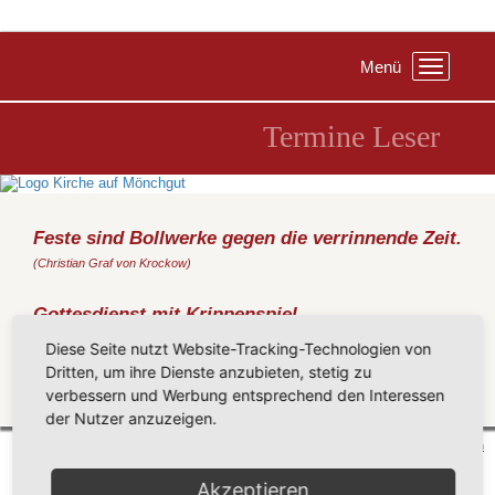
Menü
Toggle
navigation
Termine Leser
Feste sind Bollwerke gegen die verrinnende Zeit.
(Christian Graf von Krockow)
Gottesdienst mit Krippenspiel
Samstag, 24.12.2022
, 18:00 Uhr, Schafstall in Groß Zicker
Diese Seite nutzt Website-Tracking-Technologien von
(Metz)
Dritten, um ihre Dienste anzubieten, stetig zu
verbessern und Werbung entsprechend den Interessen
Zurück
der Nutzer anzuzeigen.
Mönchgut 2026 |
Impressum
|
Datenschutzerklärung
|
Cookie-Einstellungen
| by
vicon
Akzeptieren