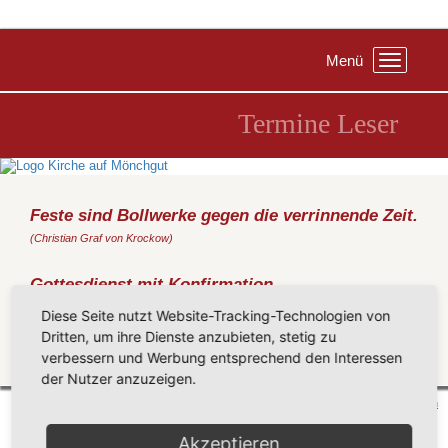
Menü
Toggle
navigation
Termine Leser
Feste sind Bollwerke gegen die verrinnende Zeit.
(Christian Graf von Krockow)
Gottesdienst mit Konfirmation
Samstag, 14.05.2022
, 11:00 Uhr, Kirche Middelhagen
Diese Seite nutzt Website-Tracking-Technologien von
(Metz)
Dritten, um ihre Dienste anzubieten, stetig zu
verbessern und Werbung entsprechend den Interessen
Zurück
der Nutzer anzuzeigen.
Mönchgut 2026 |
Impressum
|
Datenschutzerklärung
|
Cookie-Einstellungen
| by
vicon
Akzeptieren