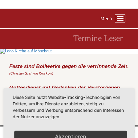
Menü
Toggle
navigation
Termine Leser
Feste sind Bollwerke gegen die verrinnende Zeit.
(Christian Graf von Krockow)
Gottesdienst mit Gedenken der Verstorbenen
und Abendmahl
Diese Seite nutzt Website-Tracking-Technologien von
Sonntag, 24.11.2019
, 11:00 Uhr, Kirche Groß Zicker
Dritten, um ihre Dienste anzubieten, stetig zu
(Metz)
verbessern und Werbung entsprechend den Interessen
der Nutzer anzuzeigen.
Zurück
Mönchgut 2026 |
Impressum
|
Datenschutzerklärung
|
Cookie-Einstellungen
| by
vicon
Akzeptieren