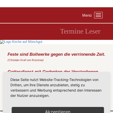
Menü
Toggle
navigation
Termine Leser
Feste sind Bollwerke gegen die verrinnende Zeit.
(Christian Graf von Krockow)
Gottesdienst mit Gedenken der Verstorbenen
und Abendmahl
Diese Seite nutzt Website-Tracking-Technologien von
Sonntag, 13.11.2016
, 09:30 Uhr, Gemeindezentrum Sellin
Dritten, um ihre Dienste anzubieten, stetig zu
(Metz)
verbessern und Werbung entsprechend den Interessen
der Nutzer anzuzeigen.
Wahl des Kirchengemeinderats für den Wahlbezirk Sellin.
Zurück
Akzeptieren