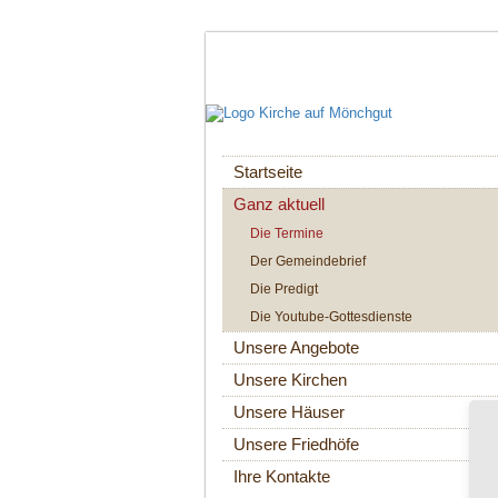
Navigation
Startseite
überspringen
Ganz aktuell
Die Termine
Der Gemeindebrief
Die Predigt
Die Youtube-Gottesdienste
Unsere Angebote
Unsere Kirchen
Unsere Häuser
Unsere Friedhöfe
Ihre Kontakte