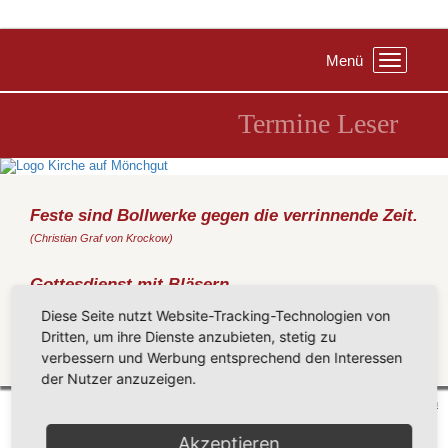
Menü
Toggle
navigation
Termine Leser
Feste sind Bollwerke gegen die verrinnende Zeit.
(Christian Graf von Krockow)
Gottesdienst mit Bläsern
Sonntag, 18.02.2018
, 10:30 Uhr, Haus Seeadler Sellin
Diese Seite nutzt Website-Tracking-Technologien von
(Jelen)
Dritten, um ihre Dienste anzubieten, stetig zu
verbessern und Werbung entsprechend den Interessen
Zurück
der Nutzer anzuzeigen.
Mönchgut 2026 |
Impressum
|
Datenschutzerklärung
|
Cookie-Einstellungen
| by
vicon
Akzeptieren