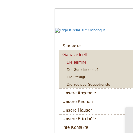
Navigation
Startseite
überspringen
Ganz aktuell
Die Termine
Der Gemeindebrief
Die Predigt
Die Youtube-Gottesdienste
Unsere Angebote
Unsere Kirchen
Unsere Häuser
Unsere Friedhöfe
Ihre Kontakte