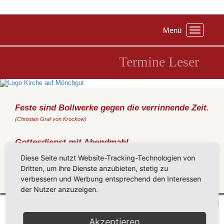
Menü
Toggle
navigation
Termine Leser
Feste sind Bollwerke gegen die verrinnende Zeit.
(Christian Graf von Krockow)
Gottesdienst mit Abendmahl
Sonntag, 28.08.2016
, 19:30 Uhr, Kirche Middelhagen
Diese Seite nutzt Website-Tracking-Technologien von
(Rondthaler)
Dritten, um ihre Dienste anzubieten, stetig zu
verbessern und Werbung entsprechend den Interessen
Zurück
der Nutzer anzuzeigen.
Mönchgut 2026 |
Impressum
|
Datenschutzerklärung
|
Cookie-Einstellungen
| by
vicon
Akzeptieren