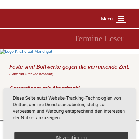
Menü
Toggle
navigation
Termine Leser
Feste sind Bollwerke gegen die verrinnende Zeit.
(Christian Graf von Krockow)
Gottesdienst mit Abendmahl
Sonntag, 24.07.2016
, 09:30 Uhr, Kirche Sellin
Diese Seite nutzt Website-Tracking-Technologien von
(Passauer)
Dritten, um ihre Dienste anzubieten, stetig zu
verbessern und Werbung entsprechend den Interessen
Zurück
der Nutzer anzuzeigen.
Mönchgut 2026 |
Impressum
|
Datenschutzerklärung
|
Cookie-Einstellungen
| by
vicon
Akzeptieren