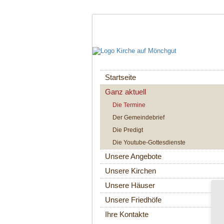
Navigation
Startseite
überspringen
Ganz aktuell
Die Termine
Der Gemeindebrief
Die Predigt
Die Youtube-Gottesdienste
Unsere Angebote
Unsere Kirchen
Unsere Häuser
Unsere Friedhöfe
Ihre Kontakte