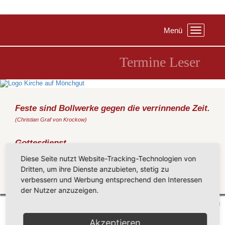
Menü
Toggle
navigation
Termine Leser
Feste sind Bollwerke gegen die verrinnende Zeit.
(Christian Graf von Krockow)
Gottesdienst
Sonntag, 23.10.2016
, 11:00 Uhr, Kirche Baabe
Diese Seite nutzt Website-Tracking-Technologien von
(Jelen)
Dritten, um ihre Dienste anzubieten, stetig zu
verbessern und Werbung entsprechend den Interessen
Zurück
der Nutzer anzuzeigen.
Mönchgut 2026 |
Impressum
|
Datenschutzerklärung
|
Cookie-Einstellungen
| by
vicon
Akzeptieren