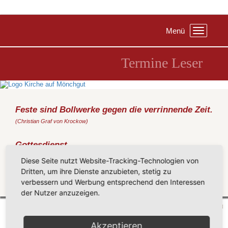
Menü
Toggle
navigation
Termine Leser
Feste sind Bollwerke gegen die verrinnende Zeit.
(Christian Graf von Krockow)
Gottesdienst
Sonntag, 18.07.2021
, 19:30 Uhr, Kirche Middelhagen
Diese Seite nutzt Website-Tracking-Technologien von
(Rondthaler)
Dritten, um ihre Dienste anzubieten, stetig zu
verbessern und Werbung entsprechend den Interessen
Zurück
der Nutzer anzuzeigen.
Mönchgut 2026 |
Impressum
|
Datenschutzerklärung
|
Cookie-Einstellungen
| by
vicon
Akzeptieren